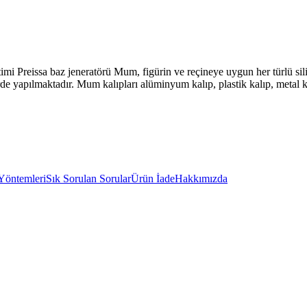
imi Preissa baz jeneratörü Mum, figürin ve reçineye uygun her türlü si
rde yapılmaktadır. Mum kalıpları alüminyum kalıp, plastik kalıp, metal ka
Yöntemleri
Sık Sorulan Sorular
Ürün İade
Hakkımızda