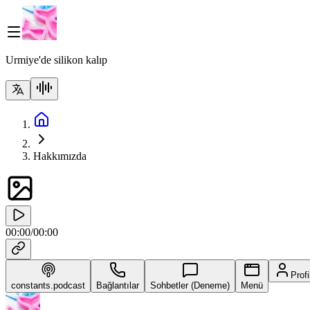
Urmiye'de silikon kalıp
Hakkımızda
00:00
/
00:00
Profi
constants.podcast
Bağlantılar
Sohbetler (Deneme)
Menü