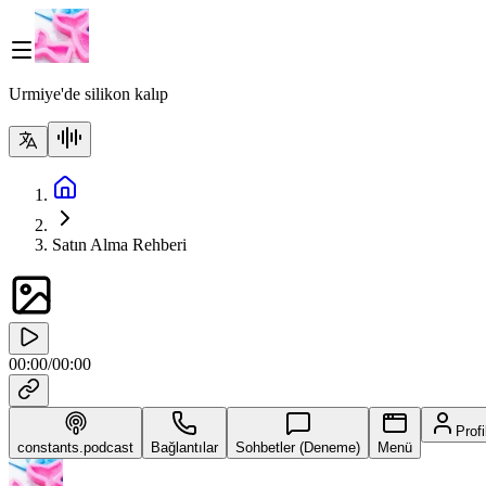
Urmiye'de silikon kalıp
Satın Alma Rehberi
00:00
/
00:00
Profi
constants.podcast
Bağlantılar
Sohbetler (Deneme)
Menü