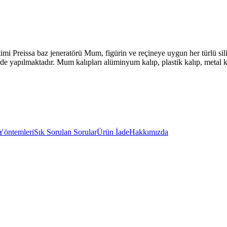
imi Preissa baz jeneratörü Mum, figürin ve reçineye uygun her türlü si
rde yapılmaktadır. Mum kalıpları alüminyum kalıp, plastik kalıp, metal ka
Yöntemleri
Sık Sorulan Sorular
Ürün İade
Hakkımızda