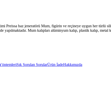
imi Preissa baz jeneratörü Mum, figürin ve reçineye uygun her türlü si
rde yapılmaktadır. Mum kalıpları alüminyum kalıp, plastik kalıp, metal ka
Yöntemleri
Sık Sorulan Sorular
Ürün İade
Hakkımızda