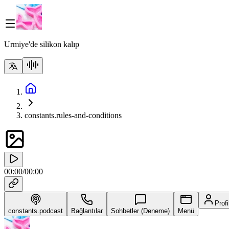
Urmiye'de silikon kalıp
constants.rules-and-conditions
00:00
/
00:00
Profi
constants.podcast
Bağlantılar
Sohbetler (Deneme)
Menü